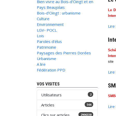
Bien vivre au Bois-d'Oingt et en
Pays Beaujolais
Le D
Bois-d'Oingt : urbanisme
Inte
Culture
Environnement
Lire
LGV- POCL
Lois
Int
Paroles d'élus
Patrimoine
Sch
Paysages des Pierres Dorées
Inte
Urbanisme
site
A lire
Fédération PPD
Lire
VOS VISITES
SMB
Utilisateurs
2
SMB-
Articles
566
Lire
Clics sur articles
2906338