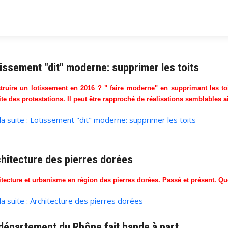
issement "dit" moderne: supprimer les toits
truire un lotissement en 2016 ? " faire moderne" en supprimant les to
te des protestations. Il peut être rapproché de réalisations semblables a
 la suite : Lotissement "dit" moderne: supprimer les toits
hitecture des pierres dorées
itecture et urbanisme en région des pierres dorées. Passé et présent. Qu
 la suite : Architecture des pierres dorées
département du Rhône fait bande à part.