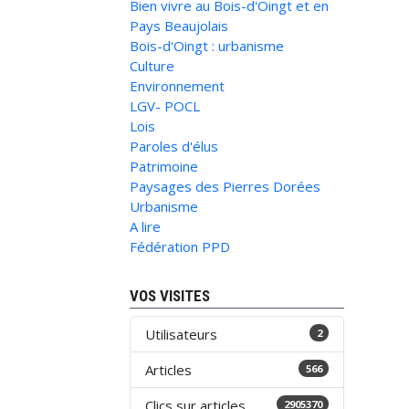
Bien vivre au Bois-d'Oingt et en
Pays Beaujolais
Bois-d'Oingt : urbanisme
Culture
Environnement
LGV- POCL
Lois
Paroles d'élus
Patrimoine
Paysages des Pierres Dorées
Urbanisme
A lire
Fédération PPD
VOS VISITES
Utilisateurs
2
Articles
566
Clics sur articles
2905370