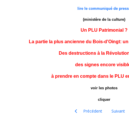
lire le communiqué de press
(ministère de la culture)
Un PLU Patrimonial ?
La partie la plus ancienne du Bois-d'Oingt: un v
Des destructions à la Révolutio
des signes encore visibl
à prendre en compte dans le PLU e
voir les photos
cliquer
Article précédent : Journées 
Article su
Précédent
Suivant