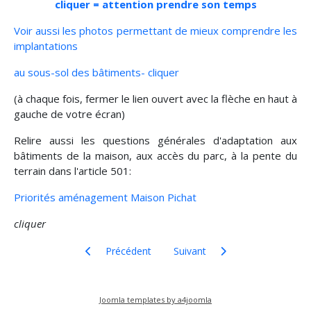
cliquer = attention prendre son temps
Voir aussi les photos permettant de mieux comprendre les
implantations
au sous-sol des bâtiments- cliquer
(à chaque fois, fermer le lien ouvert avec la flèche en haut à
gauche de votre écran)
Relire aussi les questions générales d'adaptation aux
bâtiments de la maison, aux accès du parc, à la pente du
terrain dans l'article 501:
Priorités aménagement Maison Pichat
cliquer
Article précédent : Pichat référé-suspension
Article suivant : Renaud de For
Précédent
Suivant
Joomla templates by a4joomla