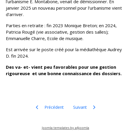
l'urbanisme E. Montabone, venait de démissionner. En
janvier 2025 un nouveau personnel pour l'urbanisme vient
d'arriver.
Parties en retraite : fin 2023 Monique Breton; en 2024,
Patricia Rougé (vie associative, gestion des salles);
Emmanuelle Charre, Ecole de musique.
Est arrivée sur le poste créé pour la médiathèque Audrey
D. fin 2024.
Des va- et- vient peu favorables pour une gestion
rigoureuse et une bonne connaissance des dossiers.
Article précédent : Réunion publique-2024- 6 -13- B
Article suivant : SCOT- Beaujol
Précédent
Suivant
Joomla templates by a4joomla