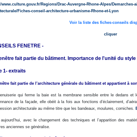
://www.culture.gouv.fr/Regions/Drac-Auvergne-Rhone-Alpes/Demarches-ai
itecturale/Fiches-conseil-architecture-urbanisme-Rhone-et-Lyon
Voir la liste des fic
hes-conseils dis
cliquer
SEILS FENETRE -
enêtre fait partie du bâtiment. Importance de l'unité du style
e 1- extraits
nêtre fait partie de l’architecture générale du bâtiment et appartient à son
nuiserie qui ferme la baie est la membrane sensible entre le dedans et le
onnance de la façade, elle obéit à la fois aux fonctions d’éclairement, d’aér
ression architecturale au même titre que les bandeaux, moulures, corniches.
E
 aujourd’hui, avec le changement des techniques et l’apparition des mat
res anciennes se généralise.