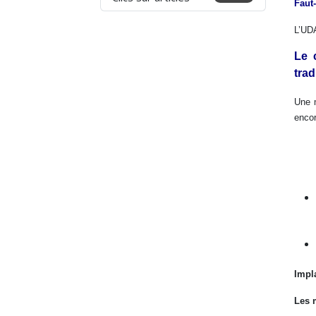
Faut-
L’UDA
Le 
trad
Une m
encor
Impl
Les m