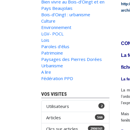
Bien vivre au Bois-d'Oingt et en
http
Pays Beaujolais
arch
Bois-d'Oingt : urbanisme
Culture
Environnement
LGV- POCL
Lois
CON
Paroles d'élus
Patrimoine
La f
Paysages des Pierres Dorées
Urbanisme
fich
A lire
Fédération PPD
La fe
La me
VOS VISITES
l’ord
l’exp
Utilisateurs
2
Mais
Articles
566
fenêt
Clics sur articles
2906161