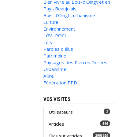
Bien vivre au Bois-d'Oingt et en
Pays Beaujolais
Bois-d'Oingt : urbanisme
Culture
Environnement
LGV- POCL
Lois
Paroles d'élus
Patrimoine
Paysages des Pierres Dorées
Urbanisme
A lire
Fédération PPD
VOS VISITES
Utilisateurs
2
Articles
566
Clics sur articles
2905629