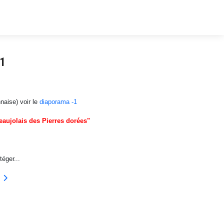
 1
nnaise) voir le
diaporama -1
aujolais des Pierres dorées"
éger...
: les grandes menaces .
vant : Paysages des Pierres Dorées : atlas