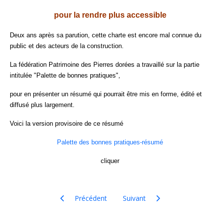
pour la rendre plus accessible
Deux ans après sa parution, cette charte est encore mal connue du
public et des acteurs de la construction.
La fédération Patrimoine des Pierres dorées a travaillé sur la partie
intitulée "Palette de bonnes pratiques",
pour en présenter un résumé qui pourrait être mis en forme, édité et
diffusé plus largement.
Voici la version provisoire de ce résumé
Palette des bonnes pratiques-résumé
cliquer
Article précédent : Vitraux église du Bois-d'Oingt L-
Article suivant : Publication le
Précédent
Suivant