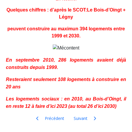
Quelques chiffres : d’après le SCOT:Le Bois-d’Oingt +
Légny
peuvent construire au maximun 394 logements entre
1999 et 2030.
En septembre 2010, 286 logements avaient déjà
construits depuis 1999.
Resteraient seulement 108 logements à construire en
20 ans
Les logements sociaux : en 2010, au Bois-d’Oingt, il
en reste 12 à faire d’ici 2023 (au total 26 d’ici 2030)
Article précédent : Réunions publiques Val d'Oingt - 6
Article suivant : Construction a
Précédent
Suivant