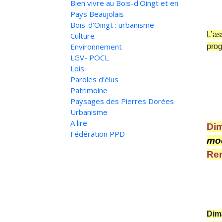
Bien vivre au Bois-d'Oingt et en
Pays Beaujolais
Bois-d'Oingt : urbanisme
L’as
Culture
Environnement
prog
LGV- POCL
Lois
Paroles d'élus
Patrimoine
Paysages des Pierres Dorées
Urbanisme
A lire
Dim
Fédération PPD
mod
Ren
Dim