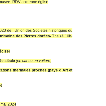
it musée- RDV ancienne église
2023 de l’Union des Sociétés historiques du
trimoine des Pierres dorées-
Theizé 10h-
éciser
Xe siècle
(en car ou en voiture)
tations thermales proches (pays d’Art et
24
 mai 2024