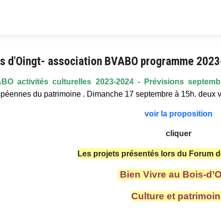
is d'Oingt- association BVABO programme 202
BO activités culturelles 2023-2024 - Prévisions septemb
péennes du patrimoine . Dimanche 17 septembre à 15h. deux vis
voir la proposition
cliquer
Les projets présentés lors du Forum 
Bien Vivre au Bois-d’O
Culture et patrimoi