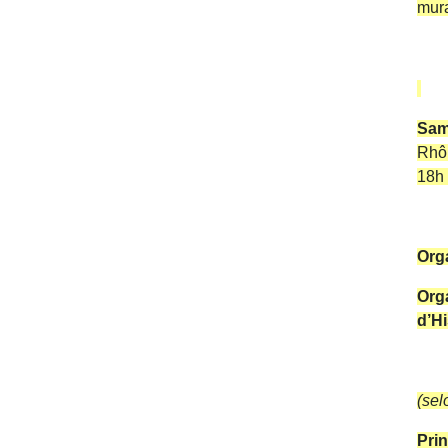
mura
Sam
Rhôn
18h
Org
Org
d’Hi
(sel
Pri