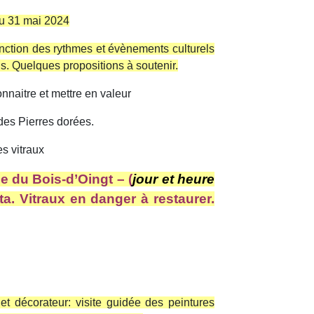
au 31 mai 2024
onction des rythmes et évènements culturels
s. Quelques propositions à soutenir.
nnaitre et mettre en valeur
des Pierres dorées.
s vitraux
e du Bois-d’Oingt – (
jour et heure
ta. Vitraux en danger à restaurer.
t décorateur: visite guidée des peintures