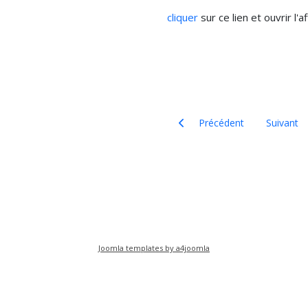
cliquer
sur ce lien et ouvrir l'a
Article précédent : Maisons ru
Article su
Précédent
Suivant
Joomla templates by a4joomla