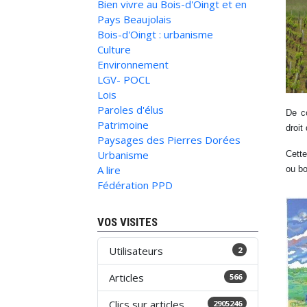
Bien vivre au Bois-d'Oingt et en
Pays Beaujolais
Bois-d'Oingt : urbanisme
Culture
Environnement
LGV- POCL
Lois
Paroles d'élus
De co
Patrimoine
droit
Paysages des Pierres Dorées
Urbanisme
Cette
A lire
ou b
Fédération PPD
VOS VISITES
Utilisateurs
2
Articles
566
Clics sur articles
2905246